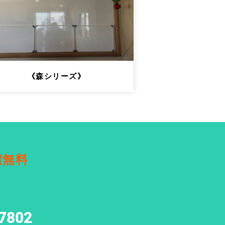
《森シリーズ》
積無料
7802