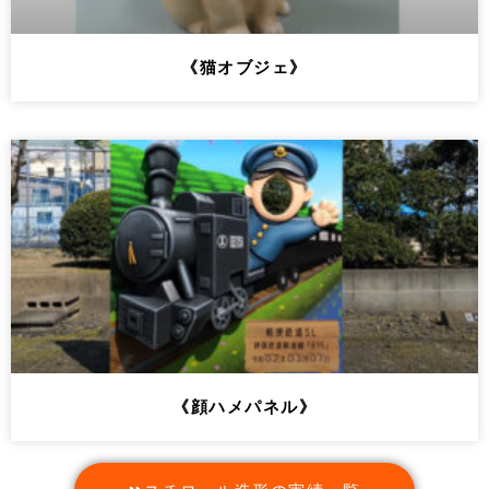
《猫オブジェ》
《顔ハメパネル》