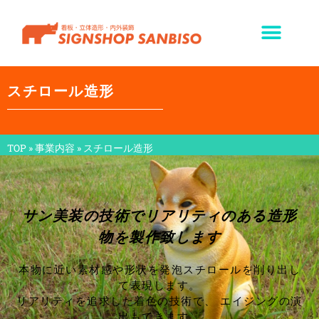
スチロール造形
TOP
»
事業内容
»
スチロール造形
サン美装の技術でリアリティのある造形
物を製作致します
本物に近い素材感や形状を発泡スチロールを削り出し
て表現します。
リアリティを追求した着色の技術で、 エイジングの演
出もできます。